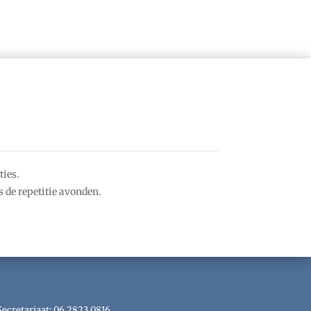
ties.
 de repetitie avonden.
Secretariaat: 06 2823 0816