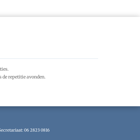
ties.
 de repetitie avonden.
Secretariaat: 06 2823 0816