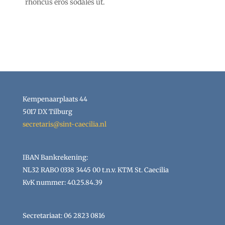
rhoncus eros sodales ut.
Kempenaarplaats 44
5017 DX Tilburg
secretaris@sint-caecilia.nl
IBAN Bankrekening:
NL32 RABO 0338 3445 00 t.n.v. KTM St. Caecilia
KvK nummer: 40.25.84.39
Secretariaat: 06 2823 0816